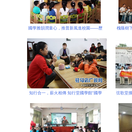
國學雅韻潤童心，推普新風進校園——歷
槐蔭樹
下區萬科幼兒園“推普周”系列活動側記
槐蔭區
知行合一，薪火相傳 知行堂國學館“國學
弦歌堂攜
公益推廣月”活動正式啟動
圓滿