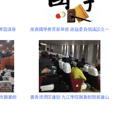
專題講座
推廣國學教育新舉措 政協委員倡議設立一
考
級學科引領文化傳承
沂市圖書館
書香浸潤匡廬韻 九江學院圖書館開展廬山
教育推廣
文化主題閱讀推廣活動