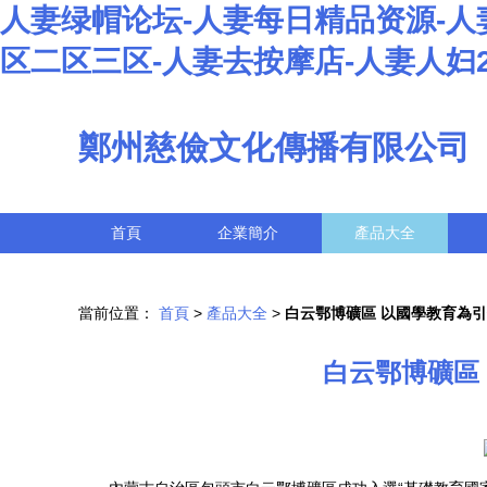
人妻绿帽论坛-人妻每日精品资源-人
区二区三区-人妻去按摩店-人妻人妇2
鄭州慈儉文化傳播有限公司
首頁
企業簡介
產品大全
當前位置：
首頁
>
產品大全
>
白云鄂博礦區 以國學教育為
白云鄂博礦區