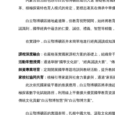
內蒙古自治區包頭市白云鄂博礦區成功入選“基礎教育國
革、積極探索特色育人模式的肯定，更標志著其在傳承中華
白云鄂博礦區雖地處邊陲，但教育視野開闊，始終將教
認識到，國學經典中蘊含的仁愛、誠信、禮義、智慧等精髓
在實踐中，白云鄂博礦區并未簡單地進行經典誦讀或知識
課程深度融合
：在嚴格落實國家課程方案的基礎上，組織骨干
活動常態浸潤
：通過舉辦“國學文化節”、“經典誦讀大賽”、
師資專業培育
：定期開展國學專題培訓與教研活動，提升教
家校社協同共育
：積極引導家庭與社會力量參與，通過“家長
此次依托國家級平臺的推廣應用，白云鄂博礦區將承擔
極探索數字化賦能路徑，利用線上平臺擴大優質國學教育資
傳統文化貢獻“白云鄂博智慧”與“白云鄂博方案”。
白云鄂博礦區的實踐表明，扎根中國大地、汲取文化精