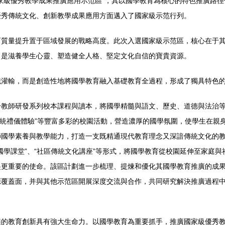
家級優秀教學成果推廣應用示范區”，其以國學教育為核心的特色推廣路
優秀傳統文化、創新教學成果應用方面邁入了國家級示范行列。
育質量提升置于區域發展的戰略高度。此次入選國家級示范區，核心在于
，是滋養學生心靈、塑造健全人格、堅定文化自信的寶貴資源。
灌輸，而是創造性地將國學教育融入基礎教育全過程，形成了獨具特色的
教師研發系列校本課程與讀本，將國學精髓與語文、歷史、道德與法治等
“傳統禮儀體驗”等豐富多彩的校園活動，營造濃厚的國學氛圍，使學生在
師國學素養與教學能力，打造一支既精通現代教育理念又深諳傳統文化的
國學課堂”、“社區傳統文化講座”等形式，將國學教育從校園延伸至家庭
起更重要的使命。該區計劃進一步梳理、提煉和優化其國學教育推廣的成
源覆蓋面，并與其他示范區開展深度交流與合作，共同研究解決推廣過程
髓的教育創新具有強大生命力。以國學教育為重要抓手，推廣國家級優秀