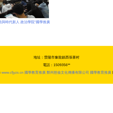
信與時代新人 政治學院“國學推廣
行”系列活動側記
地址：滎陽市豫龍鎮西張寨村
電話：1509356**
6
www.cfjyzs.cn
國學教育推廣
鄭州慈儉文化傳播有限公司
國學教育推廣