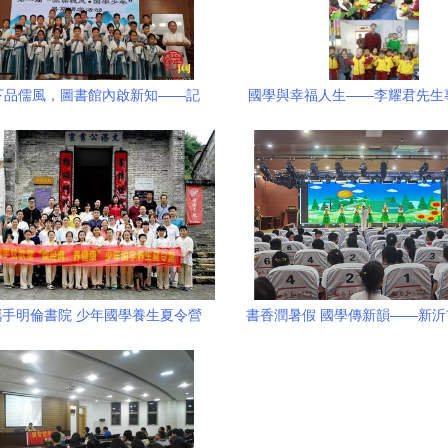
下品儒風，圖書館內啟新知——記
國學與幸福人生——李耀君先生
圖書館首屆國學少年暑期研學活動
側記暨國學教育推廣新思
啟動
手明倫書院 少年國學養生夏令營
書香潤暑假 國學傳新韻——新
落幕，國學教育推廣再譜新篇
多舉措做好暑期閱讀服務與國學